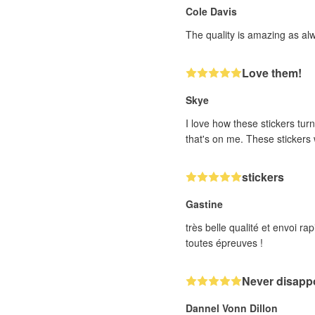
Cole Davis
The quality is amazing as al
Love them!
Skye
I love how these stickers turn
that's on me. These stickers w
stickers
Gastine
très belle qualité et envoi 
toutes épreuves !
Never disappo
Dannel Vonn Dillon