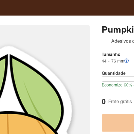
Pumpki
Adesivos c
Tamanho
44 × 76 mm
Quantidade
Economize 60% a
0
+
Frete grátis