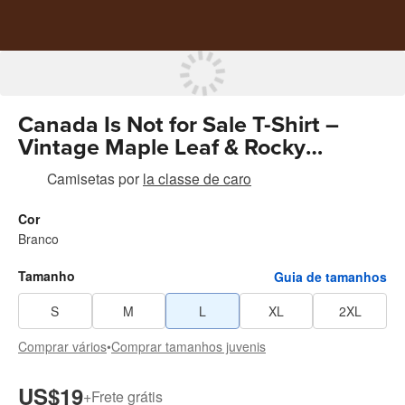
Canada Is Not for Sale T-Shirt –
Vintage Maple Leaf & Rocky
Mountains
Camisetas
por
la classe de caro
Cor
Branco
Tamanho
Guia de tamanhos
S
M
L
XL
2XL
Comprar vários
•
Comprar tamanhos juvenis
US$19
+
Frete grátis