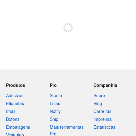
240 caracteres restando
Inscreva-se para postar
Produtos
Pro
Companhia
Adesivos
Studio
Sobre
Etiquetas
Lojas
Blog
Ímãs
Notify
Carreiras
Botons
Ship
Imprensa
Embalagens
Mais ferramentas
Estatísticas
Pro
Vestuário