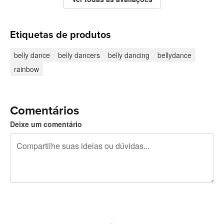
Etiquetas de produtos
belly dance
belly dancers
belly dancing
bellydance
rainbow
Comentários
Deixe um comentário
240 caracteres restando
Inscreva-se para postar