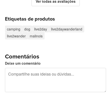
Ver todas as avaliações
Etiquetas de produtos
camping
dog
live2day
live2daywanderland
live2wander
malinois
Comentários
Deixe um comentário
240 caracteres restando
Inscreva-se para postar