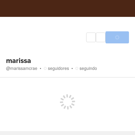
marissa
@
marissamcrae
seguidores
seguindo
Loja