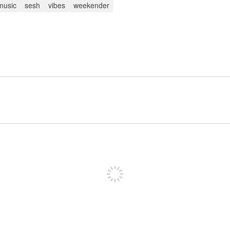
music
sesh
vibes
weekender
Inscreva-se para postar