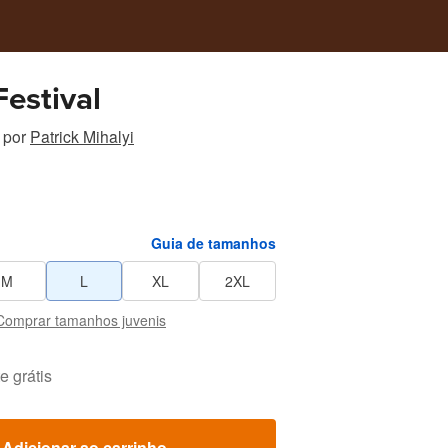
estival
por
Patrick Mihalyi
Guia de tamanhos
M
L
XL
2XL
Comprar tamanhos juvenis
e grátis
Adicionar ao carrinho