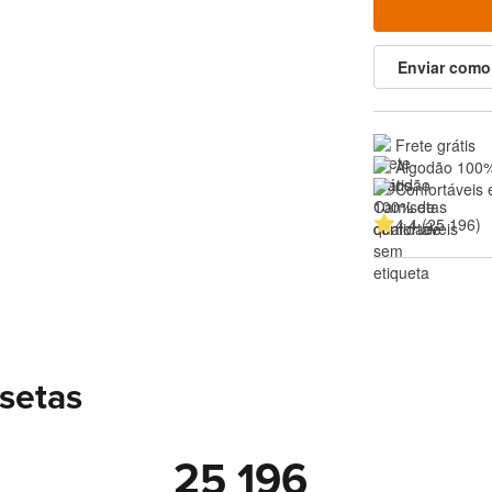
Enviar como
Frete grátis
Algodão 100%
Confortáveis 
4.4 (25 196)
setas
25 196