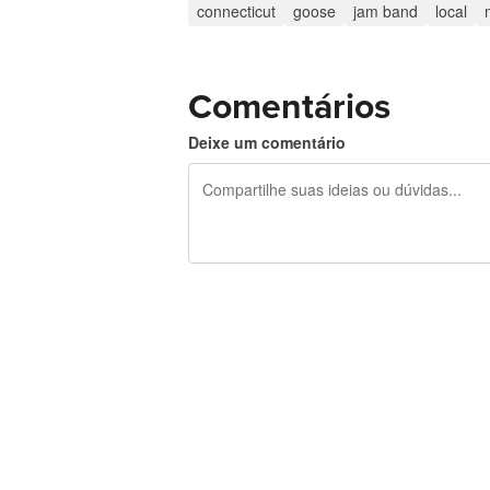
connecticut
goose
jam band
local
Comentários
Deixe um comentário
240 caracteres restando