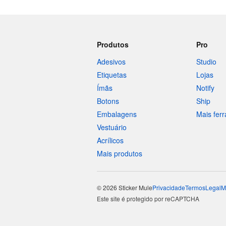
Produtos
Pro
Adesivos
Studio
Etiquetas
Lojas
Ímãs
Notify
Botons
Ship
Embalagens
Mais fer
Vestuário
Acrílicos
Mais produtos
© 2026 Sticker Mule
Privacidade
Termos
Legal
M
Este site é protegido por reCAPTCHA