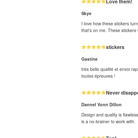
Love them!
Skye
I love how these stickers turn
that's on me. These stickers w
stickers
Gastine
très belle qualité et envoi 
toutes épreuves !
Never disappo
Dannel Vonn Dillon
Design and quality is flawle
is a no-brainer to work with.