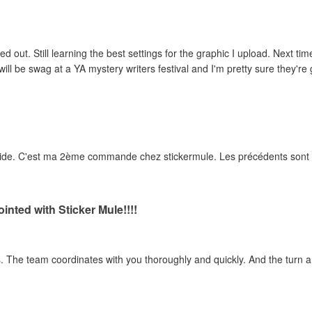
ed out. Still learning the best settings for the graphic I upload. Next tim
ill be swag at a YA mystery writers festival and I'm pretty sure they're g
rapide. C'est ma 2ème commande chez stickermule. Les précédents sont e
inted with Sticker Mule!!!!
ss. The team coordinates with you thoroughly and quickly. And the turn 