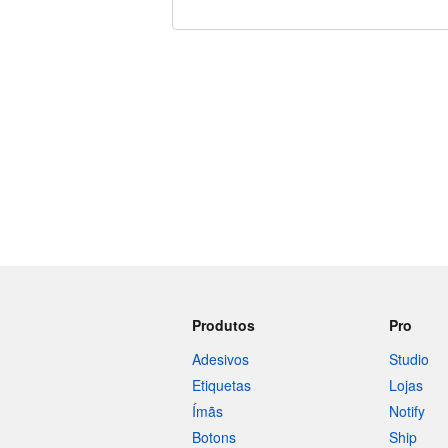
240 caracteres restando
Produtos
Pro
Adesivos
Studio
Etiquetas
Lojas
Ímãs
Notify
Botons
Ship