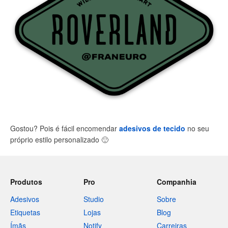
Gostou? Pois é fácil encomendar
adesivos de tecido
no seu
próprio estilo personalizado
🙂
Produtos
Pro
Companhia
Adesivos
Studio
Sobre
Etiquetas
Lojas
Blog
Ímãs
Notify
Carreiras