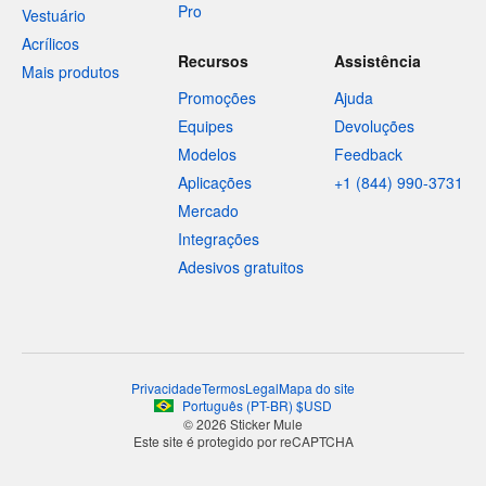
Pro
Vestuário
Acrílicos
Recursos
Assistência
Mais produtos
Promoções
Ajuda
Equipes
Devoluções
Modelos
Feedback
Aplicações
+1 (844) 990-3731
Mercado
Integrações
Adesivos gratuitos
Privacidade
Termos
Legal
Mapa do site
Português
(
PT-BR
)
$
USD
© 2026 Sticker Mule
Este site é protegido por reCAPTCHA