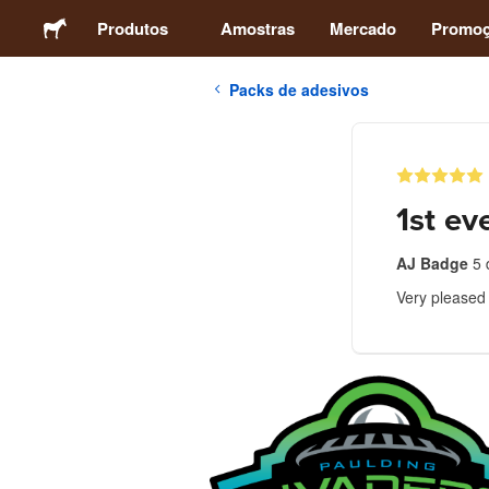
Produtos
Amostras
Mercado
Promo
Packs de adesivos
Adesivos
Etiquetas
1st ev
Ímãs
AJ Badge
5 
Very pleased w
Botons
Embalagens
Vestuário
Acrílicos