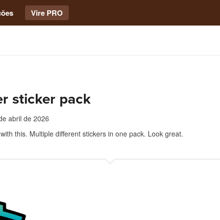
ções
Vire PRO
er sticker pack
de abril de 2026
ith this. Multiple different stickers in one pack. Look great.