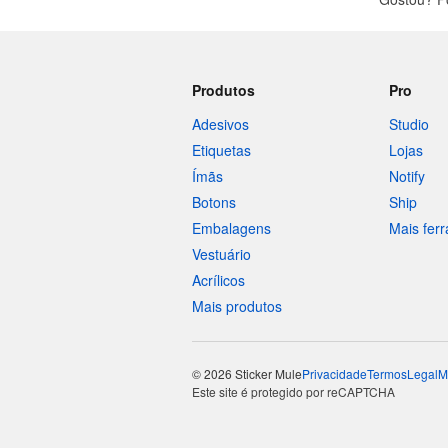
Produtos
Pro
Adesivos
Studio
Etiquetas
Lojas
Ímãs
Notify
Botons
Ship
Embalagens
Mais fer
Vestuário
Acrílicos
Mais produtos
© 2026 Sticker Mule
Privacidade
Termos
Legal
M
Este site é protegido por reCAPTCHA