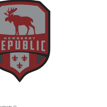
onalizado
🙂