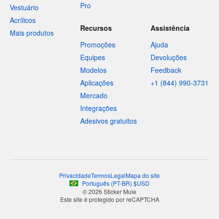
Pro
Vestuário
Acrílicos
Recursos
Assistência
Mais produtos
Promoções
Ajuda
Equipes
Devoluções
Modelos
Feedback
Aplicações
+1 (844) 990-3731
Mercado
Integrações
Adesivos gratuitos
Privacidade
Termos
Legal
Mapa do site
Português
(
PT-BR
)
$
USD
© 2026 Sticker Mule
Este site é protegido por reCAPTCHA