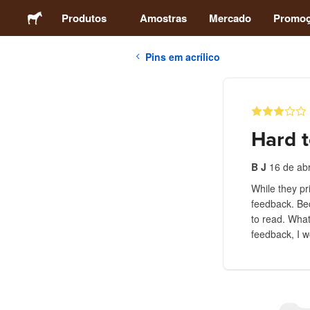
Produtos
Amostras
Mercado
Promo
Pins em acrílico
Adesivos
Etiquetas
Hard t
Ímãs
B J
16 de abr
While they pr
Botons
feedback. Bec
to read. What
Embalagens
feedback, I w
Vestuário
Acrílicos