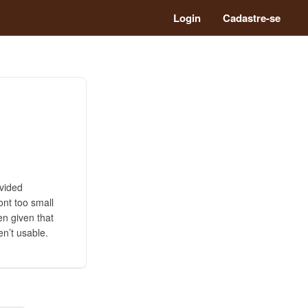
Login
Cadastre-se
ovided
ont too small
en given that
n’t usable.