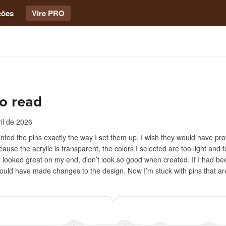
ções
Vire PRO
o read
il de 2026
inted the pins exactly the way I set them up, I wish they would have pr
ause the acrylic is transparent, the colors I selected are too light and f
 looked great on my end, didn’t look so good when created. If I had be
ould have made changes to the design. Now I’m stuck with pins that are