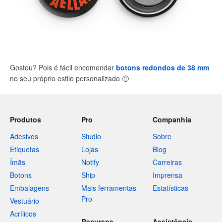
Gostou? Pois é fácil encomendar
botons redondos de 38 mm
no seu próprio estilo personalizado
🙂
Produtos
Pro
Companhia
Adesivos
Studio
Sobre
Etiquetas
Lojas
Blog
Ímãs
Notify
Carreiras
Botons
Ship
Imprensa
Embalagens
Mais ferramentas
Estatísticas
Pro
Vestuário
Acrílicos
Recursos
Assistência