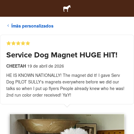
Ímãs personalizados
Service Dog Magnet HUGE HIT!
CHEETAH
19 de abril de 2026
HE IS KNOWN NATIONALLY! The magnet did it! I gave Serv
Dog PILOT SULLY‘s magnets everywhere before we did our
talks so when I put up flyers People already knew who he was!
2nd run color order received! YaY!