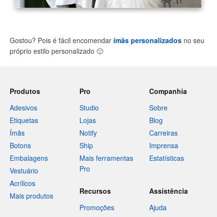
Gostou? Pois é fácil encomendar
ímãs personalizados
no seu
próprio estilo personalizado
🙂
Produtos
Pro
Companhia
Adesivos
Studio
Sobre
Etiquetas
Lojas
Blog
Ímãs
Notify
Carreiras
Botons
Ship
Imprensa
Embalagens
Mais ferramentas
Estatísticas
Pro
Vestuário
Acrílicos
Recursos
Assistência
Mais produtos
Promoções
Ajuda