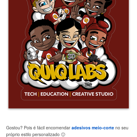
Gostou? Pois é fácil encomendar
adesivos meio-corte
no seu
próprio estilo personalizado
🙂