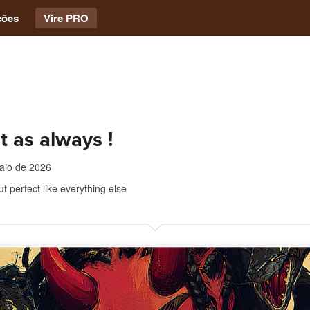
ções
Vire PRO
t as always !
aio de 2026
 perfect like everything else