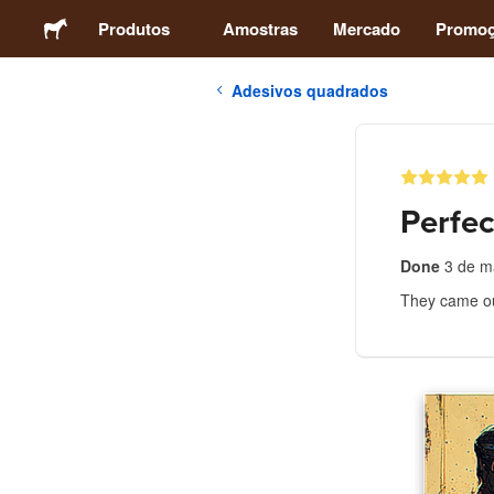
Produtos
Amostras
Mercado
Promo
Adesivos quadrados
Adesivos
Etiquetas
Perfec
Ímãs
Done
3 de m
They came out
Botons
Embalagens
Vestuário
Acrílicos