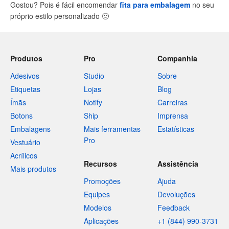
Gostou? Pois é fácil encomendar
fita para embalagem
no seu
próprio estilo personalizado
🙂
Produtos
Pro
Companhia
Adesivos
Studio
Sobre
Etiquetas
Lojas
Blog
Ímãs
Notify
Carreiras
Botons
Ship
Imprensa
Embalagens
Mais ferramentas
Estatísticas
Pro
Vestuário
Acrílicos
Recursos
Assistência
Mais produtos
Promoções
Ajuda
Equipes
Devoluções
Modelos
Feedback
Aplicações
+1 (844) 990-3731