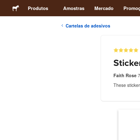
Produtos
Amostras
Mercado
Promo
Cartelas de adesivos
Adesivos
Etiquetas
Sticke
Ímãs
Faith Rose
7
These sticker
Botons
Embalagens
Vestuário
Acrílicos