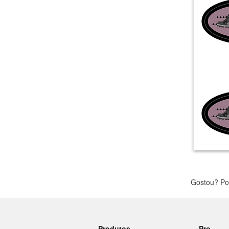
Mais produtos
Amostras
Gostou? Po
Produtos
Pro