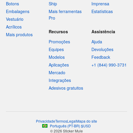
Botons
Ship
Imprensa
Embalagens
Mais ferramentas
Estatísticas
Pro
Vestuário
Acrílicos
Recursos
Assistência
Mais produtos
Promoções
Ajuda
Equipes
Devoluções
Modelos
Feedback
Aplicações
+1 (844) 990-3731
Mercado
Integrações
Adesivos gratuitos
Privacidade
Termos
Legal
Mapa do site
Português
(
PT-BR
)
$
USD
© 2026 Sticker Mule