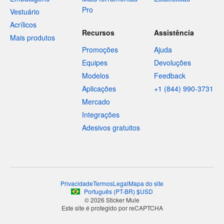
Pro
Vestuário
Acrílicos
Recursos
Assistência
Mais produtos
Promoções
Ajuda
Equipes
Devoluções
Modelos
Feedback
Aplicações
+1 (844) 990-3731
Mercado
Integrações
Adesivos gratuitos
Privacidade
Termos
Legal
Mapa do site
Português
(
PT-BR
)
$
USD
© 2026 Sticker Mule
Este site é protegido por reCAPTCHA