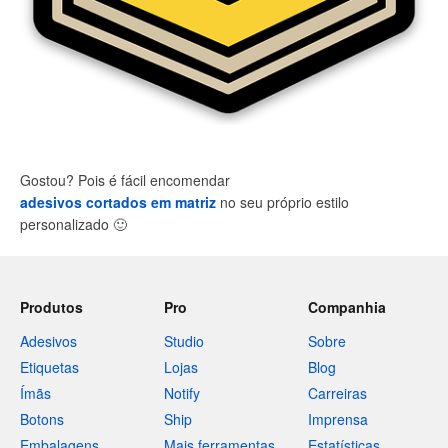
Gostou? Pois é fácil encomendar
adesivos cortados em matriz
no seu próprio estilo
personalizado
🙂
Produtos
Pro
Companhia
Adesivos
Studio
Sobre
Etiquetas
Lojas
Blog
Ímãs
Notify
Carreiras
Botons
Ship
Imprensa
Embalagens
Mais ferramentas
Estatísticas