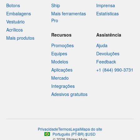
Botons
Ship
Imprensa
Embalagens
Mais ferramentas
Estatísticas
Pro
Vestuário
Acrílicos
Recursos
Assistência
Mais produtos
Promoções
Ajuda
Equipes
Devoluções
Modelos
Feedback
Aplicações
+1 (844) 990-3731
Mercado
Integrações
Adesivos gratuitos
Privacidade
Termos
Legal
Mapa do site
Português
(
PT-BR
)
$
USD
© 2026 Sticker Mule