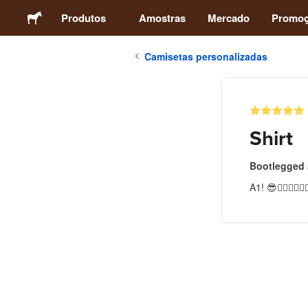
Produtos
Amostras
Mercado
Promo
Camisetas personalizadas
Adesivos
Etiquetas
Shirt
Ímãs
Bootlegged 
A1! 😎👍🏻👍🏻👍🏻
Botons
Embalagens
Vestuário
Acrílicos