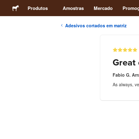
Produtos
Amostras
Mercado
Promo
Adesivos cortados em matriz
Adesivos
Etiquetas
Great 
Ímãs
Fabio G. Arr
As always, ve
Botons
Embalagens
Vestuário
Acrílicos