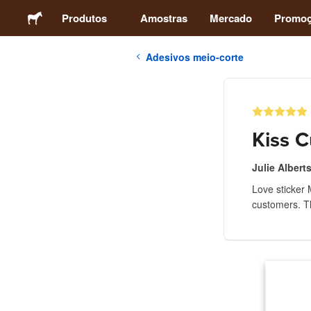
Produtos
Amostras
Mercado
Promo
Adesivos meio-corte
Adesivos
Etiquetas
Kiss C
Ímãs
Julie Albert
Love sticker 
Botons
customers. Th
Embalagens
Vestuário
Acrílicos