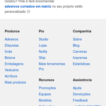
Gostou? Pois é fácil encomendar
adesivos cortados em matriz
no seu próprio estilo
personalizado
🙂
Produtos
Pro
Companhia
Adesivos
Studio
Sobre
Etiquetas
Lojas
Blog
Ímãs
Notify
Carreiras
Botons
Ship
Imprensa
Embalagens
Mais ferramentas
Estatísticas
Pro
Vestuário
Acrílicos
Recursos
Assistência
Mais produtos
Promoções
Ajuda
Equipes
Devoluções
Modelos
Feedback