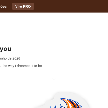
ções
Vire PRO
 you
junho de 2026
st the way i dreamed it to be