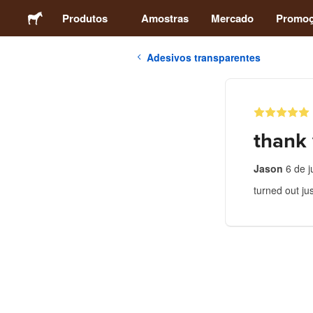
Produtos
Amostras
Mercado
Promo
Adesivos transparentes
Adesivos
Etiquetas
thank
Ímãs
Jason
6 de 
turned out ju
Botons
Embalagens
Vestuário
Acrílicos