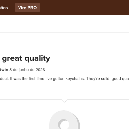
ções
Vire PRO
 great quality
dwin
8 de junho de 2026
oduct. It was the first time I’ve gotten keychains. They’re solid, good qu