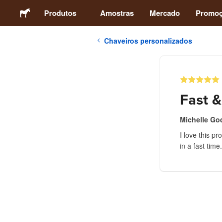
Produtos
Amostras
Mercado
Promo
Chaveiros personalizados
Adesivos
Etiquetas
Fast &
Ímãs
Michelle Go
I love this pr
Botons
in a fast time.
Embalagens
Vestuário
Acrílicos