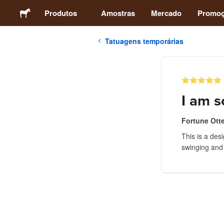
Produtos
Amostras
Mercado
Promo
Tatuagens temporárias
Adesivos
Etiquetas
I am s
Ímãs
Fortune Otte
This is a des
Botons
swinging and 
Embalagens
Vestuário
Acrílicos