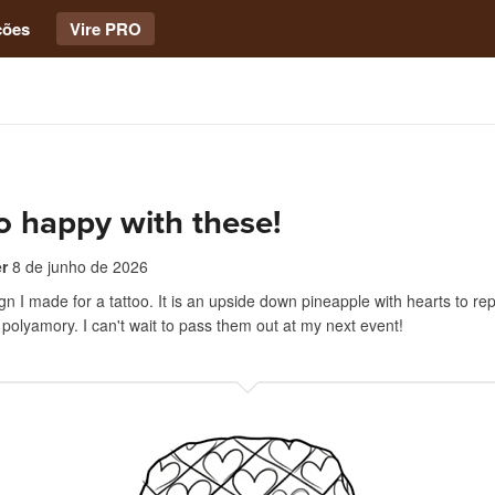
ções
Vire PRO
o happy with these!
r
8 de junho de 2026
ign I made for a tattoo. It is an upside down pineapple with hearts to re
polyamory. I can't wait to pass them out at my next event!