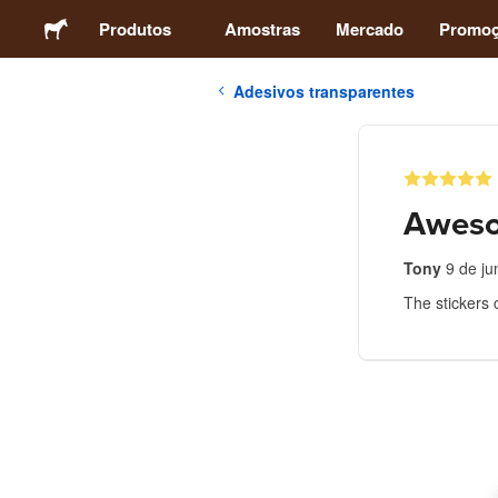
Produtos
Amostras
Mercado
Promo
Adesivos transparentes
Adesivos
Etiquetas
Awes
Ímãs
Tony
9 de j
The stickers 
Botons
Embalagens
Vestuário
Acrílicos