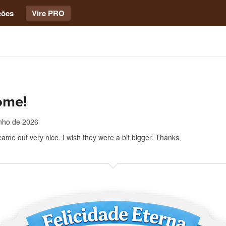
ções
Vire PRO
ome!
unho de 2026
came out very nice. I wish they were a bit bigger. Thanks