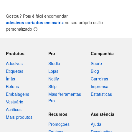
Gostou? Pois é fácil encomendar
adesivos cortados em matriz
no seu próprio estilo
personalizado
🙂
Produtos
Pro
Companhia
Adesivos
Studio
Sobre
Etiquetas
Lojas
Blog
Ímãs
Notify
Carreiras
Botons
Ship
Imprensa
Embalagens
Mais ferramentas
Estatísticas
Pro
Vestuário
Acrílicos
Recursos
Assistência
Mais produtos
Promoções
Ajuda
Equipes
Devoluções