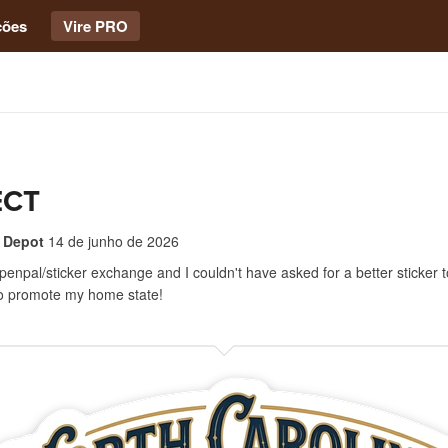
ções
Vire PRO
ECT
 Depot
14 de junho de 2026
 penpal/sticker exchange and I couldn't have asked for a better sticker 
o promote my home state!