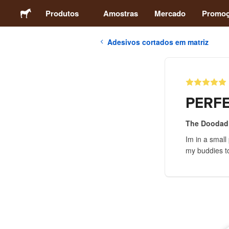
Produtos
Amostras
Mercado
Promo
Adesivos cortados em matriz
Adesivos
Etiquetas
PERF
Ímãs
The Doodad
Im in a small
Botons
my buddies t
Embalagens
Vestuário
Acrílicos