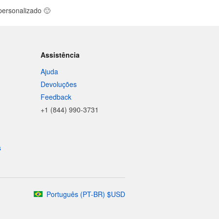
 personalizado
🙂
Assistência
Ajuda
Devoluções
Feedback
+1 (844) 990-3731
s
Português
(
PT-BR
)
$
USD