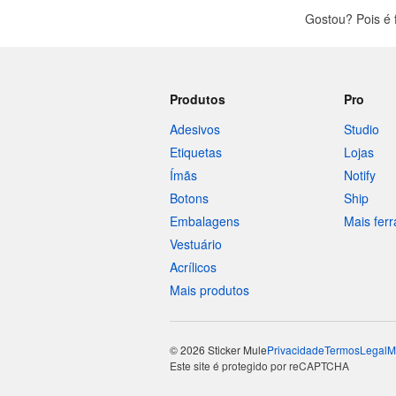
Gostou? Pois é
Produtos
Pro
Adesivos
Studio
Etiquetas
Lojas
Ímãs
Notify
Botons
Ship
Embalagens
Mais fer
Vestuário
Acrílicos
Mais produtos
© 2026 Sticker Mule
Privacidade
Termos
Legal
M
Este site é protegido por reCAPTCHA