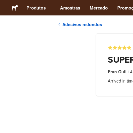
Produtos
Amostras
Mercado
Promo
Adesivos redondos
Adesivos
Etiquetas
SUPER
Ímãs
Fran Guil
14
Arrived in ti
Botons
Embalagens
Vestuário
Acrílicos