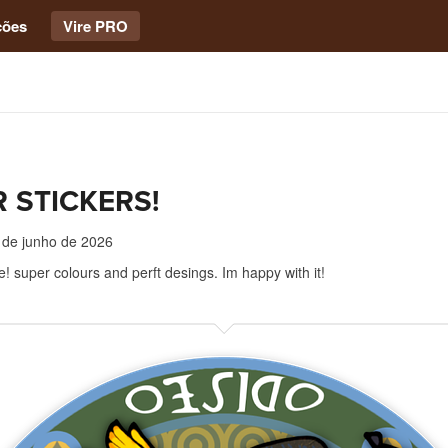
ções
Vire PRO
 STICKERS!
 de junho de 2026
me! super colours and perft desings. Im happy with it!