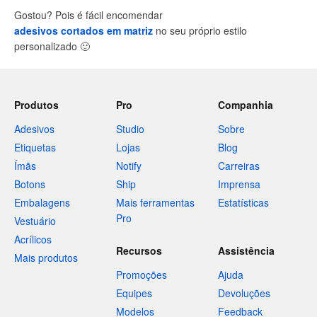
Gostou? Pois é fácil encomendar
adesivos cortados em matriz
no seu próprio estilo
personalizado
🙂
Produtos
Pro
Companhia
Adesivos
Studio
Sobre
Etiquetas
Lojas
Blog
Ímãs
Notify
Carreiras
Botons
Ship
Imprensa
Embalagens
Mais ferramentas
Estatísticas
Pro
Vestuário
Acrílicos
Recursos
Assistência
Mais produtos
Promoções
Ajuda
Equipes
Devoluções
Modelos
Feedback