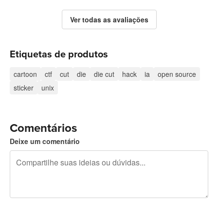
Ver todas as avaliações
Etiquetas de produtos
cartoon
ctf
cut
die
die cut
hack
ia
open source
sticker
unix
Comentários
Deixe um comentário
240 caracteres restando