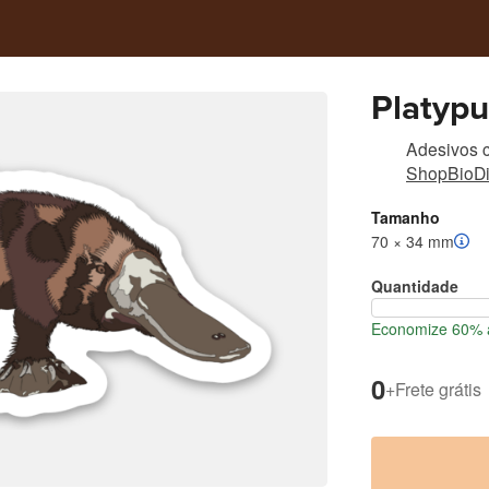
Platypu
Adesivos c
ShopBioDi
Tamanho
70 × 34 mm
Quantidade
Economize 60% a
0
+
Frete grátis