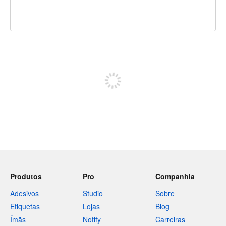
240 caracteres restando
Inscreva-se para postar
Produtos
Pro
Companhia
Adesivos
Studio
Sobre
Etiquetas
Lojas
Blog
Ímãs
Notify
Carreiras