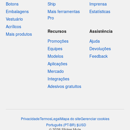
Botons
Ship
Imprensa
Embalagens
Mais ferramentas
Estatísticas
Pro
Vestuário
Acrílicos
Recursos
Assistência
Mais produtos
Promoções
Ajuda
Equipes
Devoluções
Modelos
Feedback
Aplicações
Mercado
Integrações
Adesivos gratuitos
Privacidade
Termos
Legal
Mapa do site
Gerenciar cookies
Português
(
PT-BR
)
$
USD
© 2026 Sticker Mule