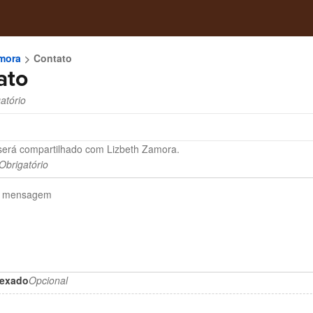
mora
Contato
ato
atório
será compartilhado com Lizbeth Zamora.
Obrigatório
nexado
Opcional