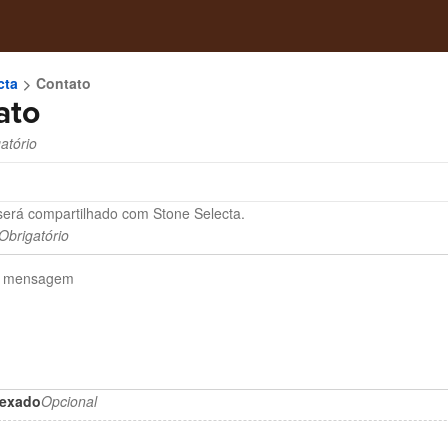
cta
Contato
ato
atório
será compartilhado com Stone Selecta.
Obrigatório
nexado
Opcional