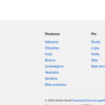
Produtos
Pro
Adesivos
Studio
Etiquetas
Lojas
Ímãs
Notify
Botons
Ship
Embalagens
Mais fer
Vestuário
Acrílicos
Mais produtos
© 2026 Sticker Mule
Privacidade
Termos
Legal
M