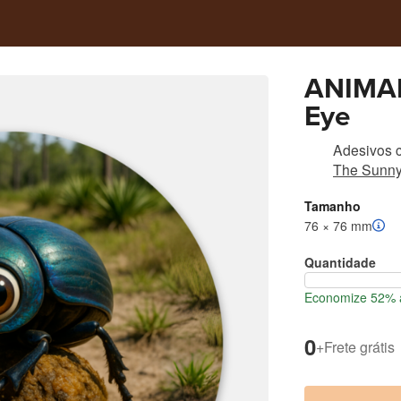
ANIMAL
Eye
Adesivos c
The Sunny
Tamanho
76 × 76 mm
Quantidade
Economize 52% a
0
+
Frete grátis