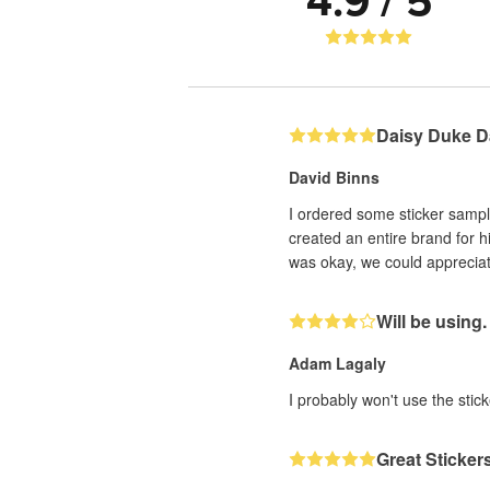
4.9 / 5
Daisy Duke D
David Binns
I ordered some sticker sampl
created an entire brand for h
was okay, we could appreciate
Will be using.
Adam Lagaly
I probably won't use the stick
Great Sticker