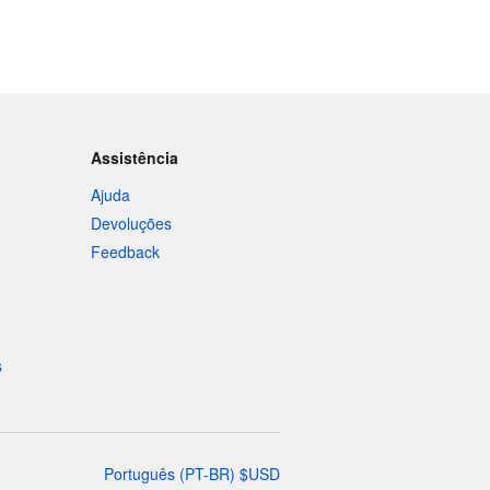
Assistência
Ajuda
Devoluções
Feedback
s
Português
(
PT-BR
)
$
USD