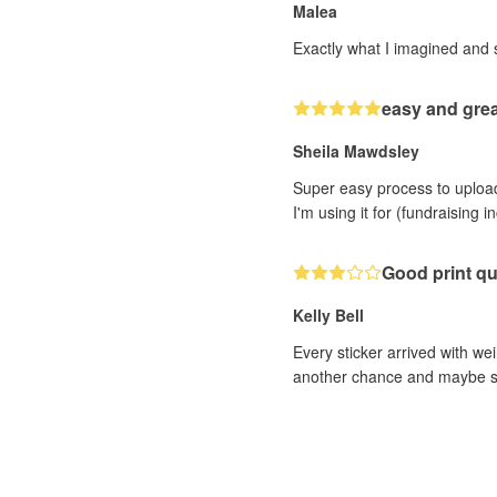
Malea
Exactly what I imagined and 
easy and grea
Sheila Mawdsley
Super easy process to upload 
I'm using it for (fundraising 
Good print qu
Kelly Bell
Every sticker arrived with wei
another chance and maybe sele