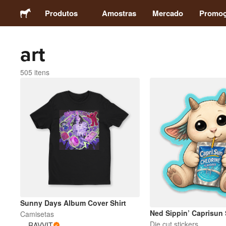
Produtos
Amostras
Mercado
Promo
art
Adesivos
505 itens
Etiquetas
Ímãs
Botons
Embalagens
Vestuário
Sunny Days Album Cover Shirt
Ned Sippin’ Caprisun 
Camisetas
Die cut stickers
RAVVIT
Acrílicos