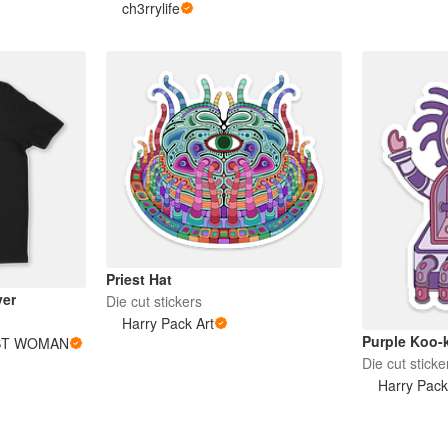
ch3rrylife
Priest Hat
er
Die cut stickers
Harry Pack Art
Purple Koo-
ST WOMAN
Die cut sticke
Harry Pack