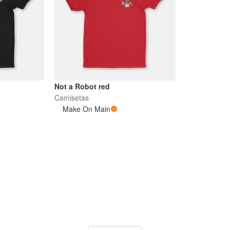
Not a Robot red
Camisetas
Make On Main