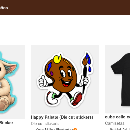
ções
cube cello c
Happy Palette (Die cut stickers)
Sticker
Camisetas
Die cut stickers
Seidel Art 
Kate Miller Illustrator