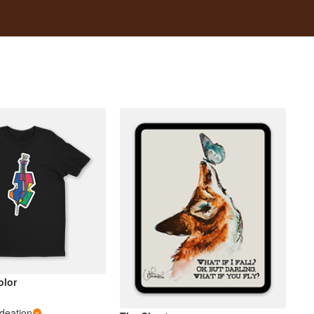
olor
Ideation