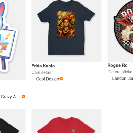
Rogue Rc
Frida Kahlo
Die cut sticke
Camisetas
Landon Jo
Cool Design
Loquita Artista - Little Crazy Artist