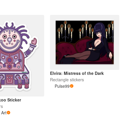
Elvira: Mistress of the Dark
Rectangle stickers
Pulse99
koo Sticker
rs
 Art