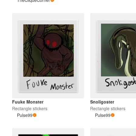
TheCliqueCorner
Fuuke Monster
Snoligoster
Rectangle stickers
Rectangle stickers
Pulse99
Pulse99