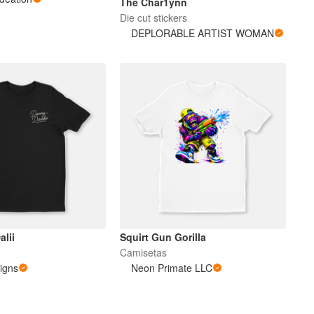
The Char1ynn
Die cut stickers
DEPLORABLE ARTIST WOMAN
alii
Squirt Gun Gorilla
Camisetas
igns
Neon Primate LLC