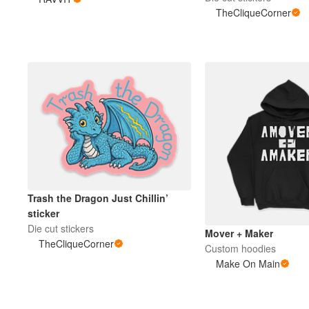
TheCliqueCorner
Mais produtos
Amostras
Trash the Dragon Just Chillin’
sticker
Die cut stickers
Mover + Maker
TheCliqueCorner
Custom hoodies
Make On Main