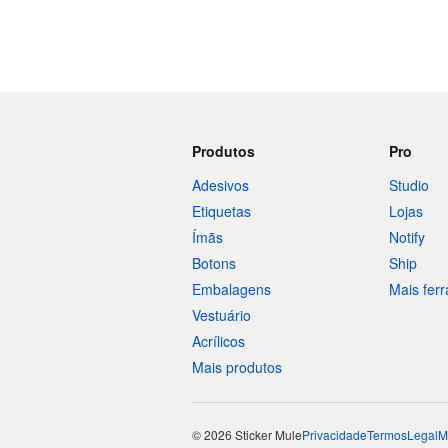
Produtos
Pro
Adesivos
Studio
Etiquetas
Lojas
Ímãs
Notify
Botons
Ship
Embalagens
Mais fer
Vestuário
Acrílicos
Mais produtos
© 2026 Sticker Mule
Privacidade
Termos
Legal
M