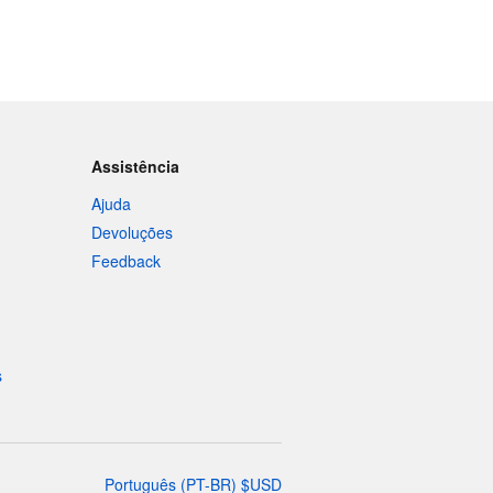
Assistência
Ajuda
Devoluções
Feedback
s
Português
(
PT-BR
)
$
USD