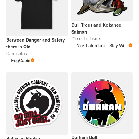
Bull Trout and Kokanee
Salmon
Die cut stickers
Between Danger and Safety,
Nick Laferriere - Stay Wild Ink
there is Olé
Camisetas
FogCabin
Durham Bull
Bullseye Sticker