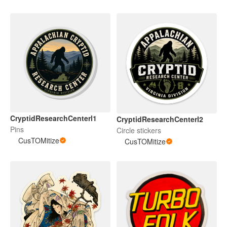
CryptidResearchCenterl1
CryptidResearchCenterl2
Pins
Circle stickers
CusTOMitize
CusTOMitize