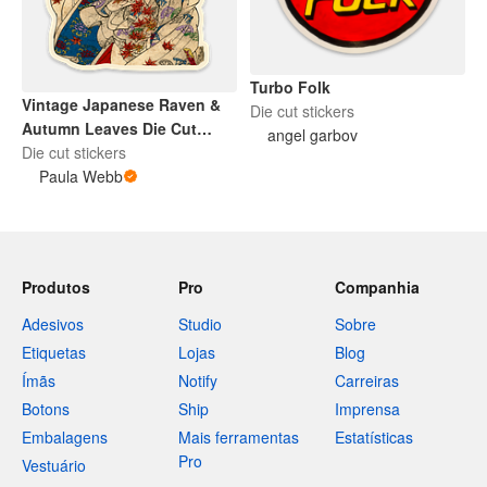
Turbo Folk
Vintage Japanese Raven &
Die cut stickers
Autumn Leaves Die Cut
angel garbov
Sticker
Die cut stickers
Paula Webb
Produtos
Pro
Companhia
Adesivos
Studio
Sobre
Etiquetas
Lojas
Blog
Ímãs
Notify
Carreiras
Botons
Ship
Imprensa
Embalagens
Mais ferramentas
Estatísticas
Pro
Vestuário