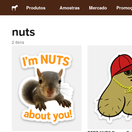
Produtos
Amostras
Mercado
Promo
nuts
Adesivos
2 itens
Etiquetas
Ímãs
Botons
Embalagens
Vestuário
Acrílicos