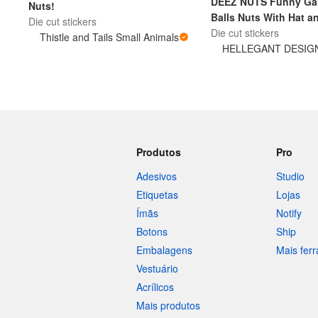
DEEZ NUTS Funny Gan
Nuts!
Balls Nuts With Hat a
Die cut stickers
Die cut stickers
Thistle and Tails Small Animals
Mais produtos
HELLEGANT DESIG
Amostras
Produtos
Pro
Adesivos
Studio
Etiquetas
Lojas
Ímãs
Notify
Botons
Ship
Embalagens
Mais fer
Vestuário
Acrílicos
Mais produtos