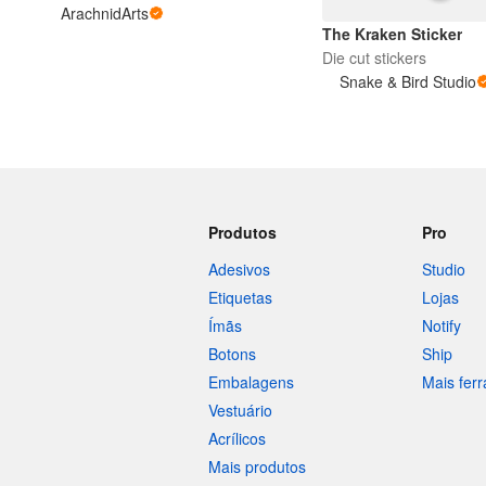
ArachnidArts
The Kraken Sticker
Die cut stickers
Mais produtos
Snake & Bird Studio
Amostras
Produtos
Pro
Adesivos
Studio
Etiquetas
Lojas
Ímãs
Notify
Botons
Ship
Embalagens
Mais fer
Vestuário
Acrílicos
Mais produtos