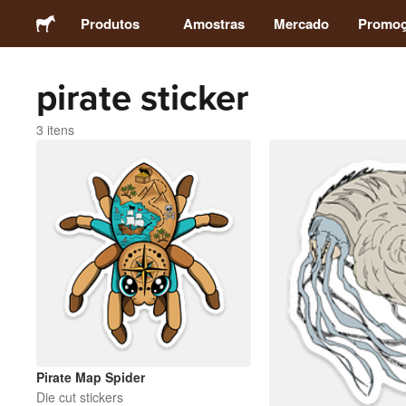
Produtos
Amostras
Mercado
Promo
pirate sticker
Adesivos
3 itens
Etiquetas
Ímãs
Botons
Embalagens
Vestuário
Pirate Map Spider
Die cut stickers
Acrílicos