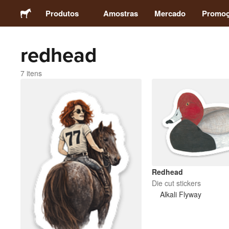
Produtos
Amostras
Mercado
Promo
redhead
Adesivos
7 itens
Etiquetas
Ímãs
Botons
Embalagens
Redhead
Die cut stickers
Alkali Flyway
Vestuário
Acrílicos