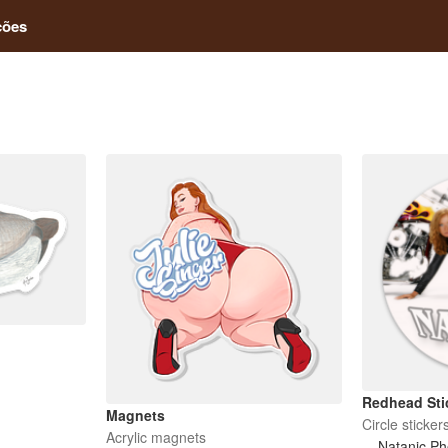
ções
Redhead Sti
Magnets
Circle sticker
Acrylic magnets
Natanic Ph