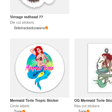
Mais produtos
Vintage redhead 77
Die cut stickers
Sidetrackedcowans
Amostras
Mermaid Torie Tropic Sticker
OG Mermaid Torie Sti
Circle labels
Kiss cut stickers
Torie
Torie