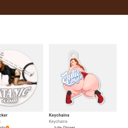
cker
Keychains
s
Keychains
oto
Julie Ginger