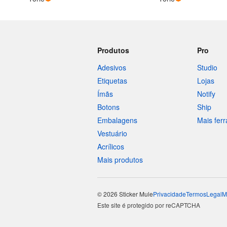
Produtos
Pro
Adesivos
Studio
Etiquetas
Lojas
Ímãs
Notify
Botons
Ship
Embalagens
Mais fer
Vestuário
Acrílicos
Mais produtos
© 2026 Sticker Mule
Privacidade
Termos
Legal
M
Este site é protegido por reCAPTCHA