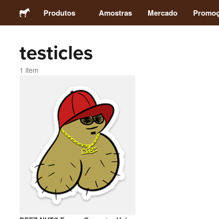
Produtos
Amostras
Mercado
Promo
testicles
Adesivos
1 item
Etiquetas
Ímãs
Botons
Embalagens
Vestuário
Acrílicos