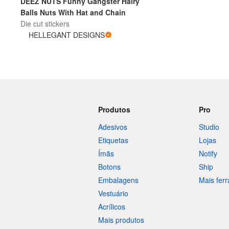
DEEZ NUTS Funny Gangster Hairy
Balls Nuts With Hat and Chain
Die cut stickers
Mais produtos
HELLEGANT DESIGNS
Amostras
Produtos
Pro
Adesivos
Studio
Etiquetas
Lojas
Ímãs
Notify
Botons
Ship
Embalagens
Mais fer
Vestuário
Acrílicos
Mais produtos