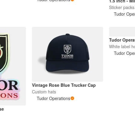
1.5 Inch - Mi
Sticker packs
Tudor Oper
Tudor Opera
White label h
Tudor Oper
Vintage Rose Blue Trucker Cap
Custom hats
Tudor Operations
se