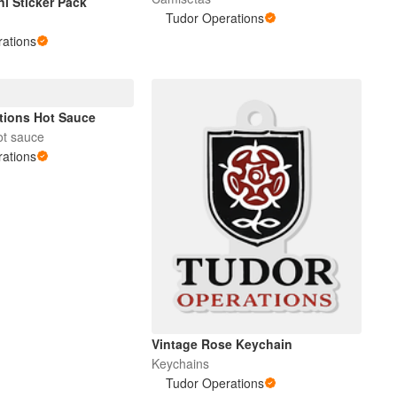
ni Sticker Pack
Tudor Operations
ations
tions Hot Sauce
ot sauce
ations
Vintage Rose Keychain
Keychains
Tudor Operations