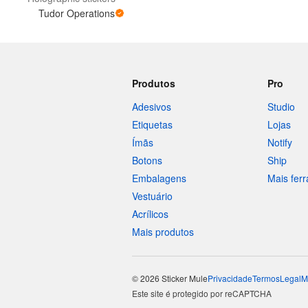
Tudor Operations
Produtos
Pro
Adesivos
Studio
Etiquetas
Lojas
Ímãs
Notify
Botons
Ship
Embalagens
Mais fer
Vestuário
Acrílicos
Mais produtos
© 2026 Sticker Mule
Privacidade
Termos
Legal
M
Este site é protegido por reCAPTCHA