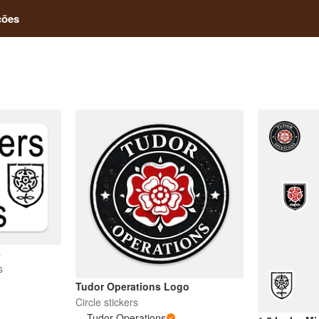
ções
s
s
Tudor Operations Logo
Circle stickers
Tudor Operations