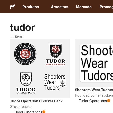
Produtos
Amostras
Mercado
Promo
tudor
Adesivos
11 itens
Etiquetas
Ímãs
Botons
Embalagens
Shooters Wear Tudor
Rounded corner sticker
Vestuário
Tudor Operations
Tudor Operations Sticker Pack
Sticker packs
Tudor Operations
Acrílicos