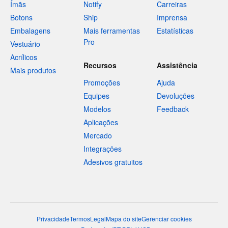
Ímãs
Notify
Carreiras
Botons
Ship
Imprensa
Embalagens
Mais ferramentas
Estatísticas
Pro
Vestuário
Acrílicos
Recursos
Assistência
Mais produtos
Promoções
Ajuda
Equipes
Devoluções
Modelos
Feedback
Aplicações
Mercado
Integrações
Adesivos gratuitos
Privacidade
Termos
Legal
Mapa do site
Gerenciar cookies