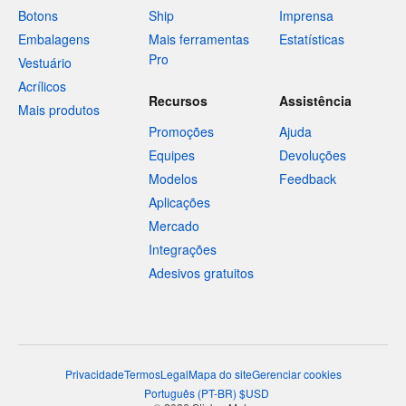
Botons
Ship
Imprensa
Embalagens
Mais ferramentas
Estatísticas
Pro
Vestuário
Acrílicos
Recursos
Assistência
Mais produtos
Promoções
Ajuda
Equipes
Devoluções
Modelos
Feedback
Aplicações
Mercado
Integrações
Adesivos gratuitos
Privacidade
Termos
Legal
Mapa do site
Gerenciar cookies
Português
(
PT-BR
)
$
USD