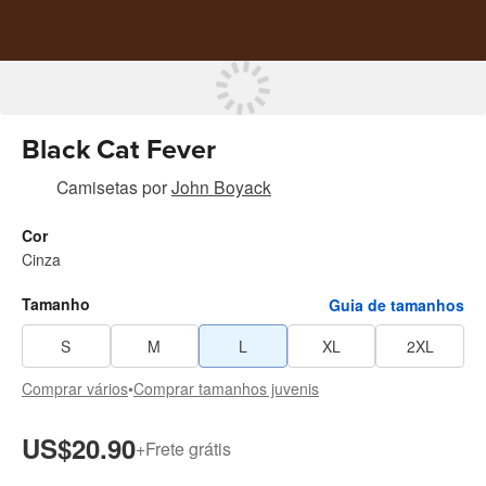
Black Cat Fever
Camisetas
por
John Boyack
Cor
Cinza
Tamanho
Guia de tamanhos
S
M
L
XL
2XL
Comprar vários
•
Comprar tamanhos juvenis
US$20.90
+
Frete grátis