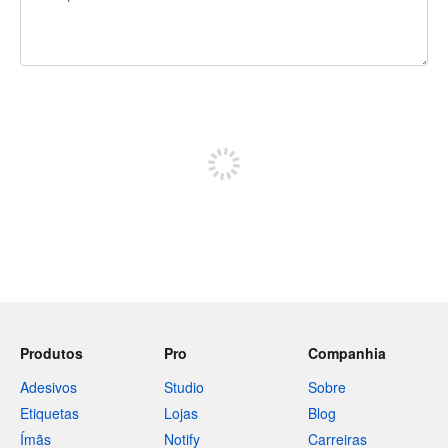
240 caracteres restando
Inscreva-se para postar
Produtos
Pro
Companhia
Adesivos
Studio
Sobre
Etiquetas
Lojas
Blog
Ímãs
Notify
Carreiras