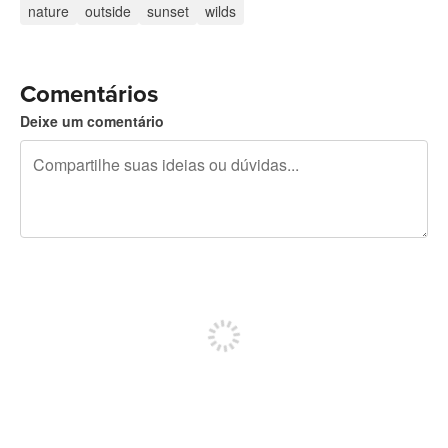
nature
outside
sunset
wilds
Comentários
Deixe um comentário
240 caracteres restando
Inscreva-se para postar